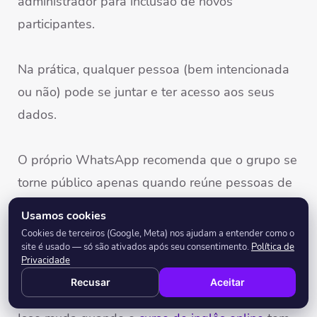
administrador para inclusão de novos
participantes.
Na prática, qualquer pessoa (bem intencionada
ou não) pode se juntar e ter acesso aos seus
dados.
O próprio WhatsApp recomenda que o grupo se
torne público apenas quando reúne pessoas de
confiança.
Usamos cookies
Cookies de terceiros (Google, Meta) nos ajudam a entender como o
site é usado — só são ativados após seu consentimento.
Política de
Não há como ter essa garantia em grupos
Privacidade
propostos para conversação em inglês.
Recusar
Aceitar