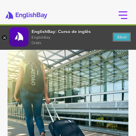
EnglishBay: Curso de inglês
Abrir
EnglishBay
Grátis