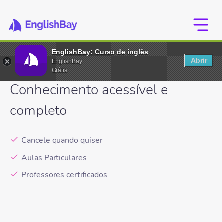
EnglishBay: Curso de inglês
Abrir
EnglishBay
Navegue conosco para chegar mais longe
Grátis
Conhecimento acessível e
completo
Cancele quando quiser
Aulas Particulares
Professores certificados