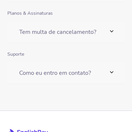
Planos & Assinaturas
expand_more
Tem multa de cancelamento?
Suporte
expand_more
Como eu entro em contato?