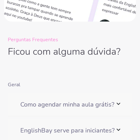
Perguntas Frequentes
Ficou com alguma dúvida?
Geral
expand_more
Como agendar minha aula grátis?
expand_more
EnglishBay serve para iniciantes?