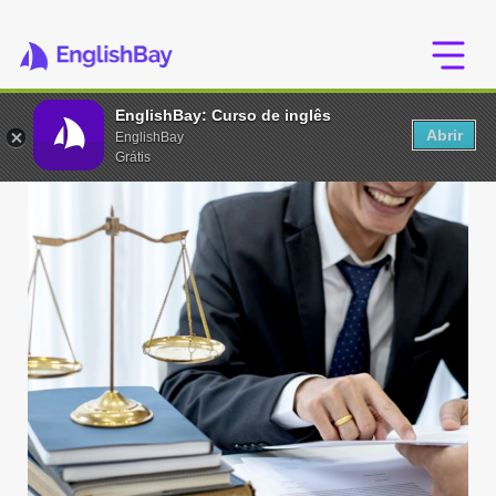
EnglishBay: Curso de inglês
Abrir
EnglishBay
Grátis