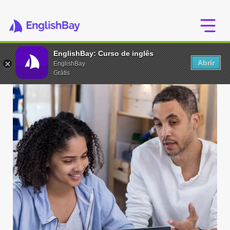
EnglishBay: Curso de inglês
Abrir
EnglishBay
Grátis