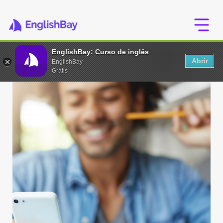
EnglishBay: Curso de inglês
Abrir
EnglishBay
Grátis