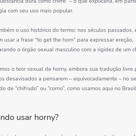
bstância dura como chifre” – o que explicaria, em parte
gia com seu uso mais popular.
mbém o uso histórico do termo: nos séculos passados, 
 usar a frase “to get the horn” para expressar ereção,
rando o órgão sexual masculino com a rigidez de um ch
emos o teor sexual de horny, embora sua tradução livre
 os desavisados a pensarem – equivocadamente – no se
do de “chifrudo” ou “corno”, como usamos aqui no Brasil
ndo usar horny?