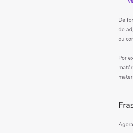
ve
De fo
de adj
ou co
Por e
matéri
mater
Fra
Agor