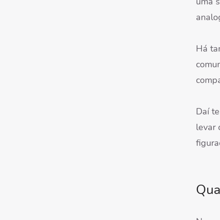
uma su
analo
Há ta
comum
compa
Daí t
levar
figura
Qua