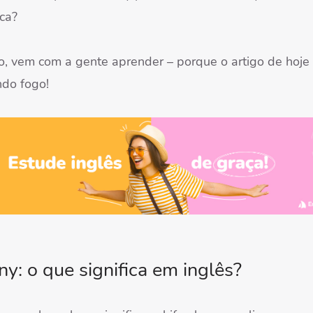
ica?
o, vem com a gente aprender – porque o artigo de hoje
do fogo!
y: o que significa em inglês?