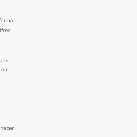
 forma
ifres
toda
 ou
nhecer