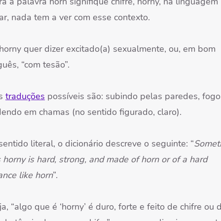
a a palavra horn signifique chifre, horny, na linguagem
ar, nada tem a ver com esse contexto.
 horny quer dizer excitado(a) sexualmente, ou, em bom
guês, “com tesão”.
as
traduções
possíveis são: subindo pelas paredes, fogo
dendo em chamas (no sentido figurado, claro).
sentido literal, o dicionário descreve o seguinte: “
Somet
s horny is hard, strong, and made of horn or of a hard
ance like horn
”.
a, “algo que é ‘horny’ é duro, forte e feito de chifre ou 