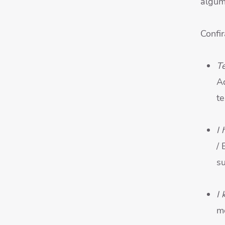
algum
Confir
Te
A
te
I 
/
s
I 
m