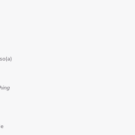
so(a)
hing
de