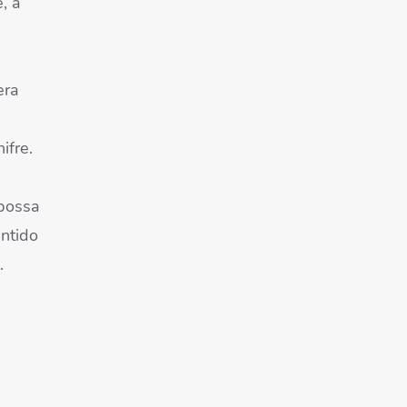
, a
era
ifre.
 possa
ntido
.