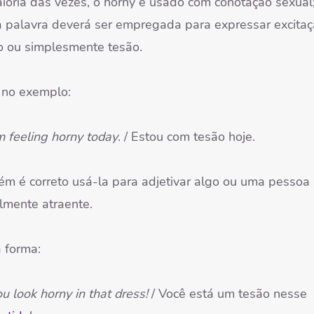
ioria das vezes, o horny é usado com conotação sexual
 a palavra deverá ser empregada para expressar excitaç
o ou simplesmente tesão.
no exemplo:
m feeling horny today
. / Estou com tesão hoje.
m é correto usá-la para adjetivar algo ou uma pessoa
lmente atraente.
 forma:
u look horny in that dress!
/ Você está um tesão nesse