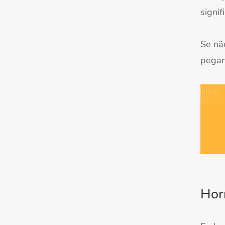
signif
Se nã
pegan
Horn