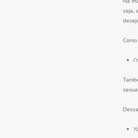
Na ma
seja,
desej
Como 
I’
També
sexua
Dessa
Yo