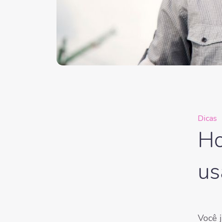
Dicas
Ho
us
Você j