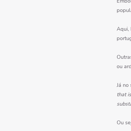
Embor
popul
Aqui,
portu
Outr
ou ar
Já no 
that i
subst
Ou sej