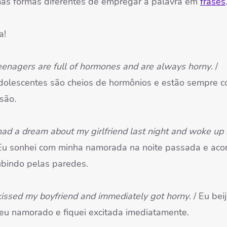
as formas diferentes de empregar a palavra em
frases
a!
enagers are full of hormones and are always horny
. /
dolescentes são cheios de hormônios e estão sempre 
são.
had a dream about my girlfriend last night and woke up
 Eu sonhei com minha namorada na noite passada e aco
ubindo pelas paredes.
kissed my boyfriend and immediately got horny
. / Eu beij
eu namorado e fiquei excitada imediatamente.