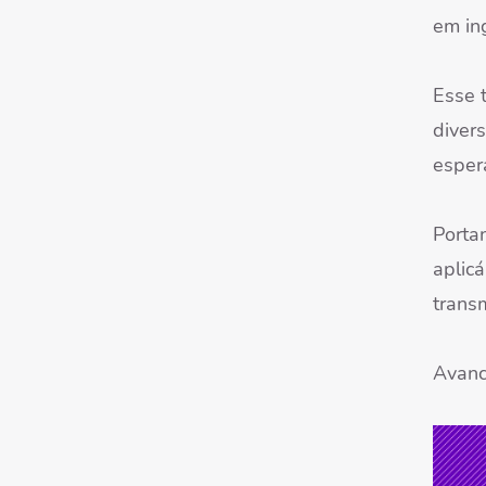
em in
Esse 
diver
esper
Porta
aplic
trans
Avanc