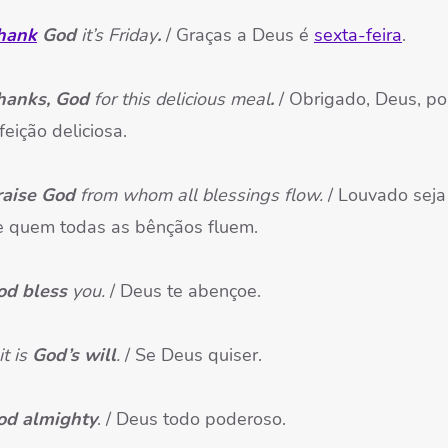
hank
God
it’s Friday
.
/ Graças a Deus é
sexta-feira
.
hanks, God
for this delicious meal
.
/ Obrigado, Deus, po
feição deliciosa.
raise God
from whom all blessings flow.
/ Louvado seja
e quem todas as bênçãos fluem.
od bless
you.
/ Deus te abençoe.
 it is
God’s will
.
/ Se Deus quiser.
od almighty
. / Deus todo poderoso.