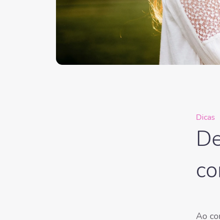
Dicas
De
co
Ao co