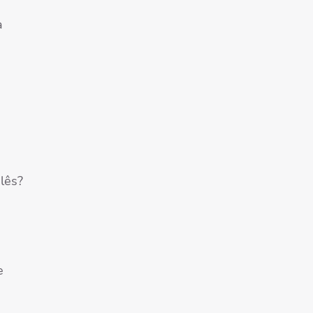
a
lês?
e