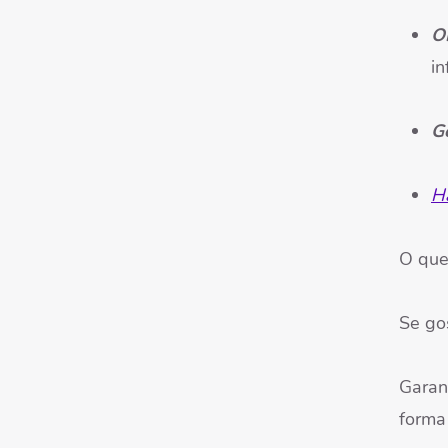
O
in
G
Ha
O que
Se go
Garan
forma