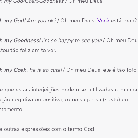
h my God/Gosh/Goodness
/ Oh meu Deus!
h my God!
Are you ok?
/ Oh meu Deus!
Você
está bem?
h my Goodness!
I’m so happy to see you!
/ Oh meu Deu
tou tão feliz em te ver.
h my Gosh
, he is so cute!
/ Oh meu Deus, ele é tão fofo!
e que essas interjeições podem ser utilizadas com uma
ação negativa ou positiva, como surpresa (susto) ou
ntamento.
ra outras expressões com o termo God: