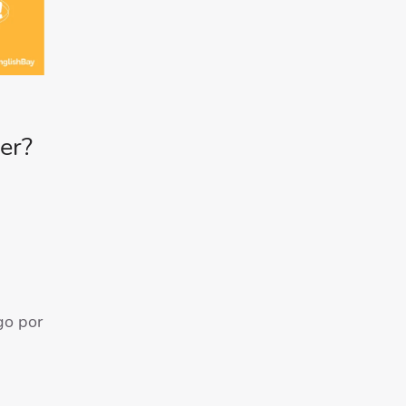
er?
go por