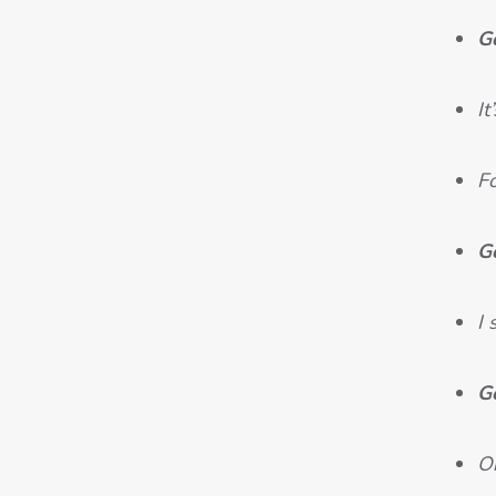
G
It
Fo
G
I
G
O