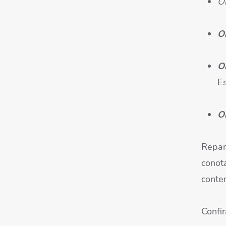
O
O
O
Es
O
Repar
conot
conte
Confi