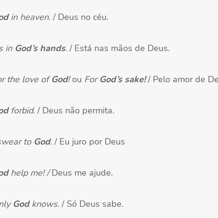
od
in heaven.
/ Deus no céu.
’s in
God’s hands
.
/ Está nas mãos de Deus.
r the love of
God
!
ou
For
God’s sake!
/ Pelo amor de De
od
forbid.
/ Deus não permita.
 swear to
God
. / Eu juro por Deus
od
help me! /
Deus me ajude.
nly
God
knows.
/ Só Deus sabe.