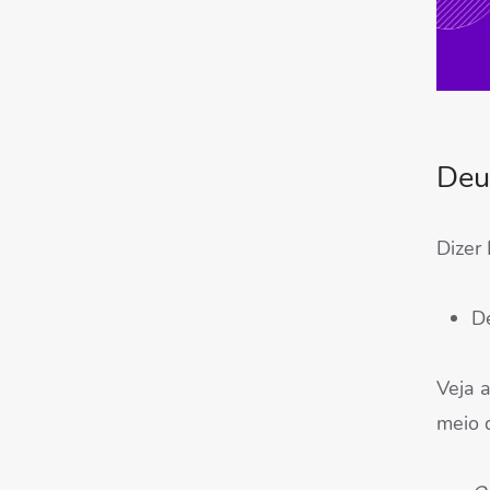
Deus
Dizer
D
Veja 
meio d