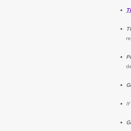
T
T
re
P
d
G
If
G