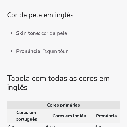
Cor de pele em inglês
Skin tone
: cor da pele
Pronúncia
: “squín tôun”.
Tabela com todas as cores em
inglês
Cores primárias
Cores em
Cores em inglês
Pronúncia
português
Azul
Blue
bluu