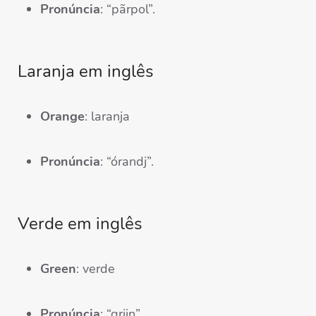
Pronúncia
: “pãrpol”.
Laranja em inglês
Orange
: laranja
Pronúncia
: “órandj”.
Verde em inglês
Green
: verde
Pronúncia
: “griin”.