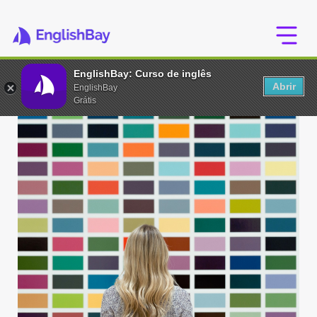
EnglishBay: Curso de inglês
Abrir
EnglishBay
Grátis