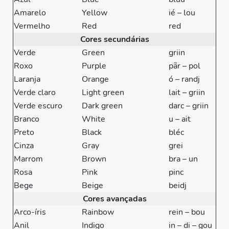
Amarelo
Yellow
ié – lou
Vermelho
Red
red
Cores secundárias
Verde
Green
griin
Roxo
Purple
pãr – pol
Laranja
Orange
ó – randj
Verde claro
Light green
lait – griin
Verde escuro
Dark green
darc – griin
Branco
White
u – ait
Preto
Black
bléc
Cinza
Gray
grei
Marrom
Brown
bra – un
Rosa
Pink
pinc
Bege
Beige
beidj
Cores avançadas
Arco-íris
Rainbow
rein – bou
Anil
Indigo
in – di – gou