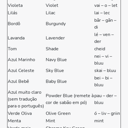
Violeta
Violet
vai – o – let
Lilás
Lilac
lai – lec
bãr – gãn –
Bordô
Burgundy
di
lé – ven –
Lavanda
Lavender
der
Tom
Shade
cheid
nei – vi –
Azul Marinho
Navy Blue
bluu
Azul Celeste
Sky Blue
skai – bluu
bei – bi –
Azul Bebê
Baby Blue
bluu
Azul muito claro
Powder Blue (remete à
pau – der –
(sem tradução
cor de sabão em pó)
bluu
para o português)
Verde Oliva
Olive Green
ó – liv – griin
Menta
Mint
mint