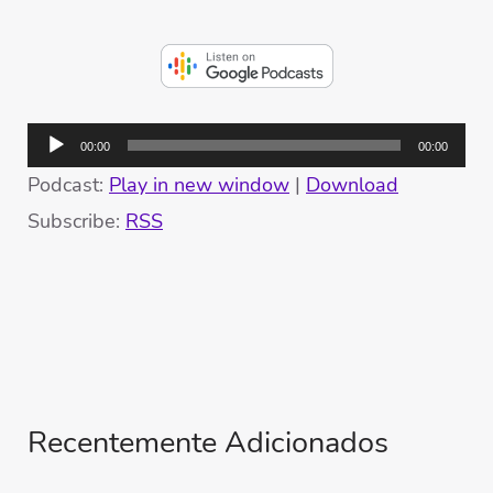
Tocador
00:00
00:00
de
Podcast:
Play in new window
|
Download
áudio
Subscribe:
RSS
Recentemente Adicionados