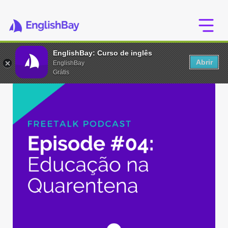
EnglishBay: Curso de inglês
Abrir
EnglishBay
Grátis